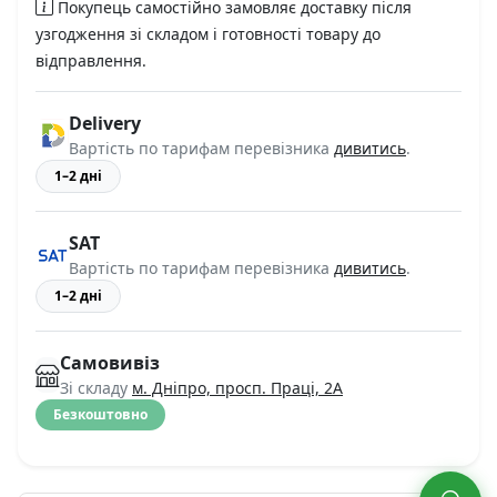
Покупець самостійно замовляє доставку після
узгодження зі складом і готовності товару до
відправлення.
Delivery
Вартість по тарифам перевізника
дивитись
.
1–2 дні
SAT
Вартість по тарифам перевізника
дивитись
.
1–2 дні
Самовивіз
Зі складу
м. Дніпро, просп. Праці, 2А
Безкоштовно