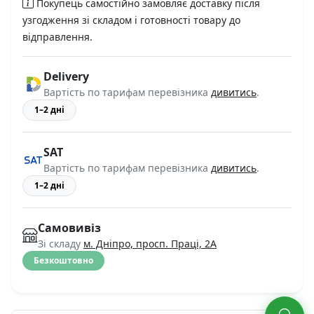
Покупець самостійно замовляє доставку після
узгодження зі складом і готовності товару до
відправлення.
Delivery
Вартість по тарифам перевізника
дивитись
.
1–2 дні
SAT
Вартість по тарифам перевізника
дивитись
.
1–2 дні
Самовивіз
Зі складу
м. Дніпро, просп. Праці, 2А
Безкоштовно