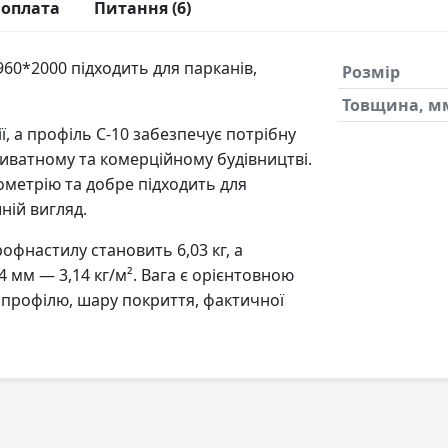
 оплата
Питання (6)
60*2000 підходить для парканів,
Розмір
Товщина, м
, а профіль С-10 забезпечує потрібну
иватному та комерційному будівництві.
ометрію та добре підходить для
шній вигляд.
офнастилу становить 6,03 кг, а
 мм — 3,14 кг/м². Вага є орієнтовною
и профілю, шару покриття, фактичної