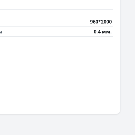
960*2000
м
0.4 мм.