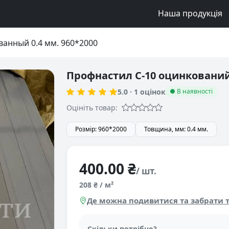
Наша продукція
анный 0.4 мм. 960*2000
Профнастил С-10 оцинкований 
5.0
·
1
оцінок
● В наявності
Оцініть товар:
Розмір: 960*2000
Товщина, мм: 0.4 мм.
400.00 ₴
/ шт.
208 ₴ / м²
Де можна подивитися та забрати т
Скільки потрібно?