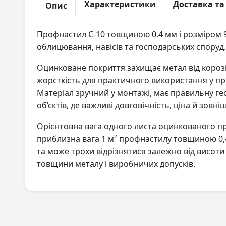
Характеристики
Доставка та
Опис
Профнастил С-10 товщиною 0.4 мм і розміром 9
облицювання, навісів та господарських споруд.
Оцинковане покриття захищає метал від корозії
жорсткість для практичного використання у пр
Матеріал зручний у монтажі, має правильну ге
об’єктів, де важливі довговічність, ціна й зовні
Орієнтовна вага одного листа оцинкованого пр
приблизна вага 1 м² профнастилу товщиною 0,4
та може трохи відрізнятися залежно від висот
товщини металу і виробничих допусків.