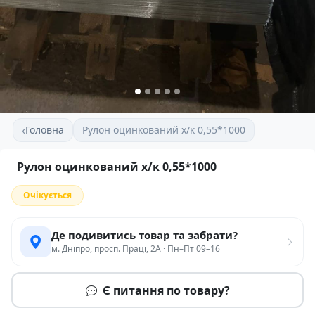
‹
Головна
Рулон оцинкований х/к 0,55*1000
Рулон оцинкований х/к 0,55*1000
Очікується
Де подивитись товар та забрати?
м. Дніпро, просп. Праці, 2А · Пн–Пт 09–16
Є питання по товару?