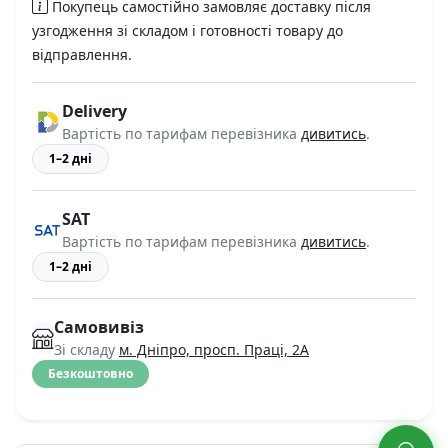
Покупець самостійно замовляє доставку після
узгодження зі складом і готовності товару до
відправлення.
Delivery
Вартість по тарифам перевізника
дивитись
.
1–2 дні
SAT
Вартість по тарифам перевізника
дивитись
.
1–2 дні
Самовивіз
Зі складу
м. Дніпро, просп. Праці, 2А
Безкоштовно