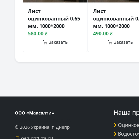
Лист
Лист
оцинкованный 0.65
оцинкованный 0
мм. 1000*2000
мм. 1000*2000
580.00 ₴
490.00 ₴
Заказать
Заказать
Наша п
ООО «Максалти»
г. Днепр, просп. Труда, 2А
Оцинков
© 2026 Украина, г. Днепр
Водосто
067-873-76-81