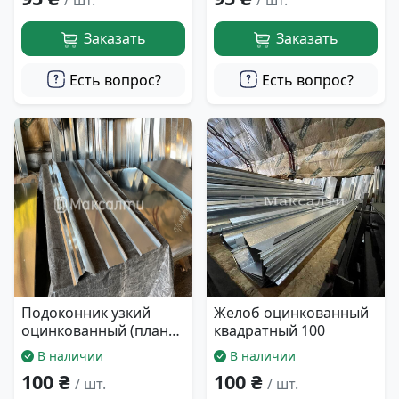
/ шт.
/ шт.
Заказать
Заказать
Есть вопрос?
Есть вопрос?
Подоконник узкий
Желоб оцинкованный
оцинкованный (планка
квадратный 100
10 см)
В наличии
В наличии
100 ₴
100 ₴
/ шт.
/ шт.