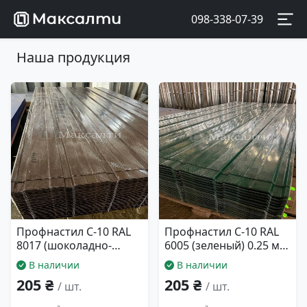
098-338-07-39
Наша продукция
Профнастил С-10 RAL
Профнастил С-10 RAL
8017 (шоколадно-
6005 (зеленый) 0.25 мм.
коричневый) 0.25 мм.
940*1500
В наличии
В наличии
940*1500
205 ₴
205 ₴
/ шт.
/ шт.