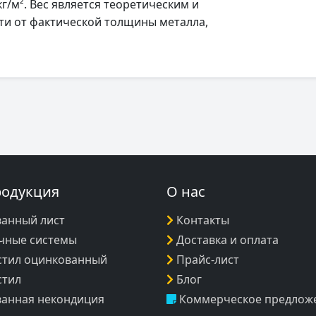
г/м². Вес является теоретическим и
ти от фактической толщины металла,
родукция
О нас
анный лист
Контакты
чные системы
Доставка и оплата
тил оцинкованный
Прайс-лист
стил
Блог
анная некондиция
Коммерческое предлож