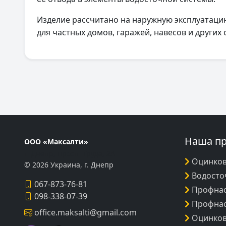
Изделие рассчитано на наружную эксплуатацию
для частных домов, гаражей, навесов и других 
Наша п
ООО «Максалти»
г. Днепр, просп. Труда, 2А
Оцинков
© 2026 Украина, г. Днепр
Водосто
067-873-76-81
Профнас
098-338-07-39
Профна
office.maksalti@gmail.com
Оцинков