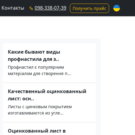
Контакты
098-338-07-39
Получить прайс
Какие бывают виды
профнастила для з..
Профнастил є популярним
матеріалом для створення п...
Качественный оцинкованный
лист: осн..
Листы с цинковым покрытием
изготавливаются из угле...
Оцинкованный лист в